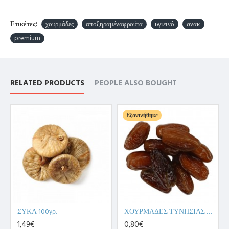
Ετικέτες:
χουρμάδες
αποξηραμέναφρούτα
υγιεινό
σνακ
premium
RELATED PRODUCTS
PEOPLE ALSO BOUGHT
Εξαντλήθηκε
ΣΥΚΑ 100γρ.
ΧΟΥΡΜΑΔΕΣ ΤΥΝΗΣΙΑΣ ΑΠΥΡΗΝΟΙ 100γρ.
1,49€
0,80€