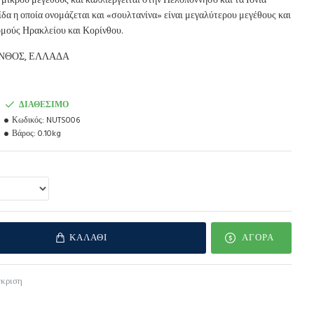
 μικρού μεγέθους και καλλιεργείται στην Πελοπόννησο και τα Ιόνια
φίδα η οποία ονομάζεται και «σουλτανίνα» είναι μεγαλύτερου μεγέθους και
ομούς Ηρακλείου και Κορίνθου.
ΙΝΘΟΣ, ΕΛΛΑΔΑ
ΔΙΑΘΈΣΙΜΟ
Κωδικός:
NUTS006
Βάρος:
0.10kg
ΚΑΛΆΘΙ
ΑΓΟΡΆ
γκριση