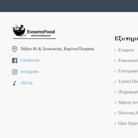
Εξυπηρ
Νάξου 45 & Λευκωσίας, Καμίνια Πειραιάς
Εταιρεία
Facebook
Επικοινωνί
Επιστροφέ
Instagram
Τρόποι Πλ
TikTok
Πληροφορί
Χάρτης Ισ
Πολιτική 
Όροι Χρήσ