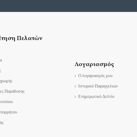
έτηση Πελατών
α
Λογαριασμός
ς
Ο λογαριασμός μου
ηρωμής
Ιστορικό Παραγγελιών
ες Παράδοσης
Ενημερωτικό Δελτίο
τοτόπου
Απορρήτου
ης