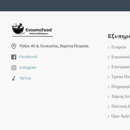
Εξυπηρ
Νάξου 45 & Λευκωσίας, Καμίνια Πειραιάς
Εταιρεία
Facebook
Επικοινωνί
Επιστροφέ
Instagram
Τρόποι Πλ
TikTok
Πληροφορί
Χάρτης Ισ
Πολιτική 
Όροι Χρήσ