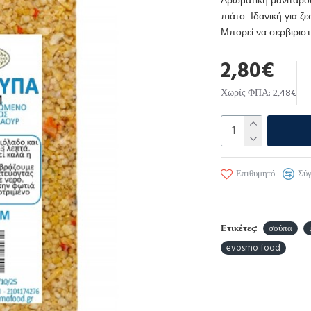
Αρωματική μανιταρό
πιάτο. Ιδανική για 
Μπορεί να σερβιριστ
2,80€
Χωρίς ΦΠΑ: 2,48€
Επιθυμητό
Σύ
Ετικέτες:
σούπα
evosmo food