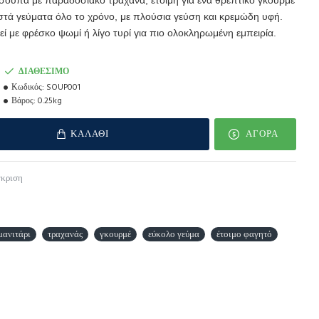
σουπα με παραδοσιακό τραχανά, έτοιμη για ένα θρεπτικό γκουρμέ
ζεστά γεύματα όλο το χρόνο, με πλούσια γεύση και κρεμώδη υφή.
εί με φρέσκο ψωμί ή λίγο τυρί για πιο ολοκληρωμένη εμπειρία.
ΔΙΑΘΈΣΙΜΟ
Κωδικός:
SOUP001
Βάρος:
0.25kg
ΚΑΛΆΘΙ
ΑΓΟΡΆ
γκριση
μανιτάρι
τραχανάς
γκουρμέ
εύκολο γεύμα
έτοιμο φαγητό