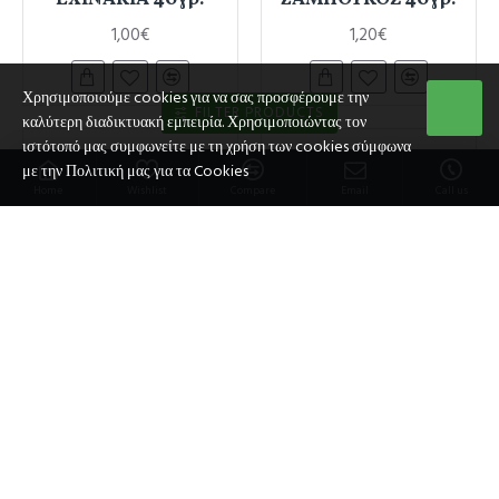
1,00€
1,20€
Χρησιμοποιούμε cookies για να σας προσφέρουμε την
FILTER PRODUCTS
καλύτερη διαδικτυακή εμπειρία. Χρησιμοποιώντας τον
ιστότοπό μας συμφωνείτε με τη χρήση των cookies σύμφωνα
με την Πολιτική μας για τα Cookies
Home
Wishlist
Compare
Email
Call us
ΘΡΟΥΜΠΙ 100γρ.
ΙΒΙΣΚΟΣ 40γρ.
2,25€
0,90€